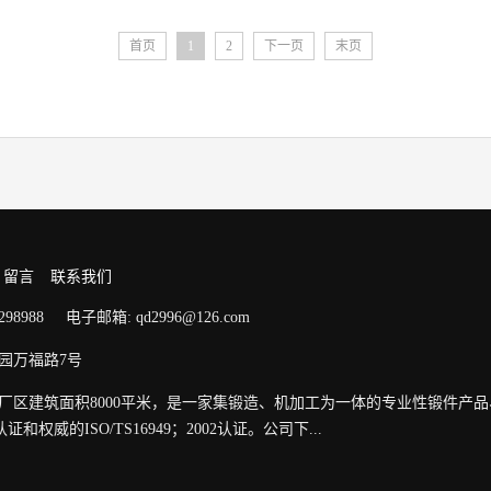
首页
1
2
下一页
末页
留言
联系我们
5298988 电子邮箱: qd2996@126.com
园万福路7号
，厂区建筑面积8000平米，是一家集锻造、机加工为一体的专业性锻件产
权威的ISO/TS16949；2002认证。公司下...