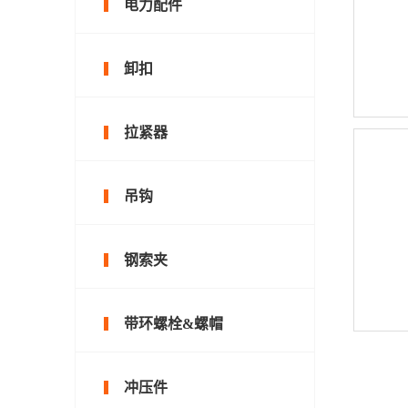
电力配件
卸扣
拉紧器
吊钩
钢索夹
带环螺栓&螺帽
冲压件