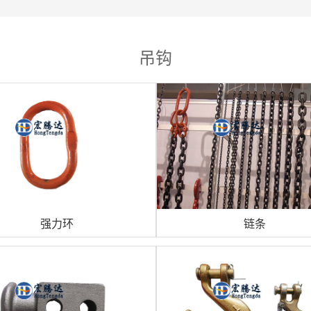
吊钩
强力环
链条